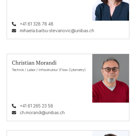
+41 61 328 78 48
mihaela.barbu-stevanovic@unibas.ch
Christian Morandi
Technik / Labor / Infrastruktur (Flow Cytometry)
+41 61 265 23 58
ch.morandi@unibas.ch