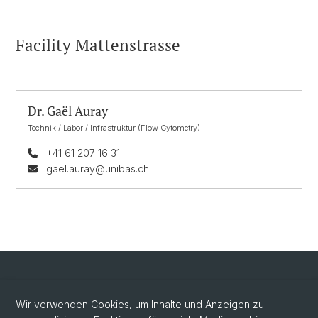
Facility Mattenstrasse
Dr. Gaël Auray
Technik / Labor / Infrastruktur (Flow Cytometry)
+41 61 207 16 31
gael.auray@unibas.ch
Social Media
Wir verwenden Cookies, um Inhalte und Anzeigen zu