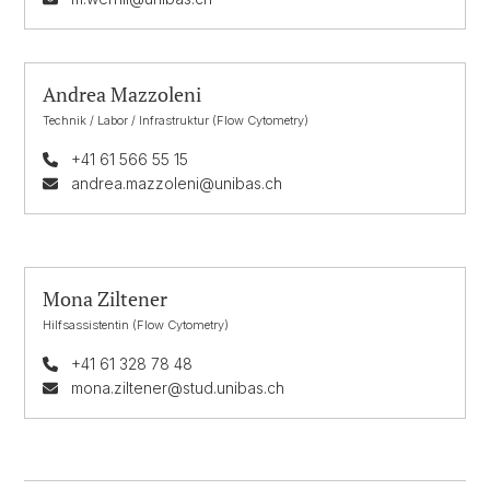
Andrea Mazzoleni
Technik / Labor / Infrastruktur (Flow Cytometry)
+41 61 566 55 15
andrea.mazzoleni@unibas.ch
Mona Ziltener
Hilfsassistentin (Flow Cytometry)
+41 61 328 78 48
mona.ziltener@stud.unibas.ch