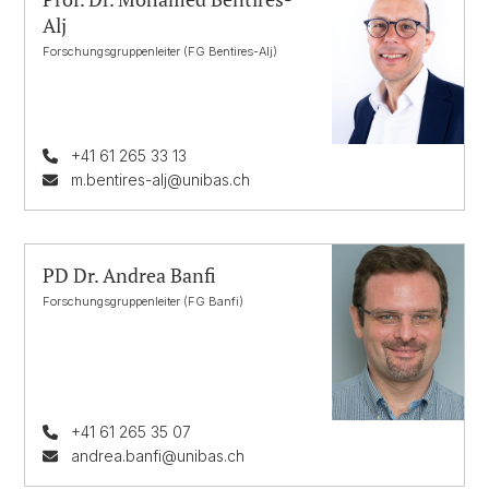
Alj
Forschungsgruppenleiter (FG Bentires-Alj)
+41 61 265 33 13
m.bentires-alj@unibas.ch
PD Dr. Andrea Banfi
Forschungsgruppenleiter (FG Banfi)
+41 61 265 35 07
andrea.banfi@unibas.ch