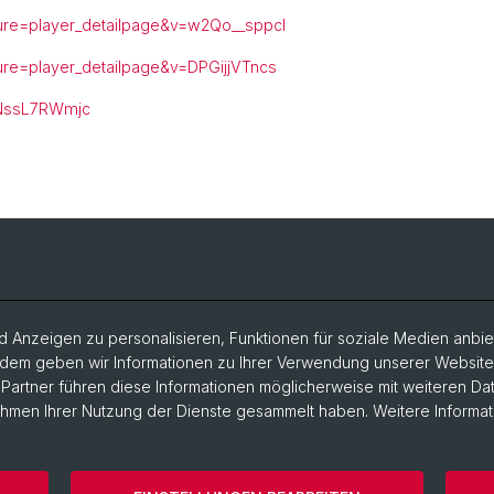
ure=player_detailpage&v=w2Qo__sppcI
ure=player_detailpage&v=DPGijjVTncs
2NssL7RWmjc
 Anzeigen zu personalisieren, Funktionen für soziale Medien anbiet
dem geben wir Informationen zu Ihrer Verwendung unserer Website a
artner führen diese Informationen möglicherweise mit weiteren D
Rahmen Ihrer Nutzung der Dienste gesammelt haben. Weitere Informat