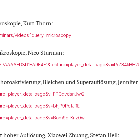
roskopie, Kurt Thorn:
eminars/videos?query=microscopy
ikroskopie, Nico Sturman:
t=SPAAAAED3D1EA9E4E1&feature=player_detailpage&v=iPrZ84kHH2
Photoaktivierung, Bleichen und Superauflösung, Jennifer
ture=player_detailpage&v=FPCqvdsnJwQ
ure=player_detailpage&v=bhjP9PqfJRE
ture=player_detailpage&v=Bom9d-Knz0w
t hoher Auflösung, Xiaowei Zhuang, Stefan Hell: