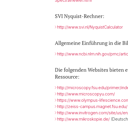
SpectraViewer.html
SVI Nyquist-Rechner:
http://www.svi.nl/NyquistCalculator
Allgemeine Einführung in die Bi
http://www.ncbi.nlm.nih.gov/pmc/art
Die folgenden Websites bieten e
Ressource:
http://microscopy.fsu.edu/primer/ind
http://www.microscopyu.com/
https://www.olympus-lifescience.c
http://zeiss-campus.magnet.fsu.edu/
http://www.invitrogen.com/site/us/en
http://www.mikroskopie.de/
(Deutsch