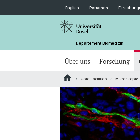
English
Personen
Forschung
Departement Biomedizin
Über uns
Forschung
Core Facilities
Mikroskopie