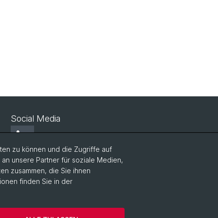
Social Media
LinkedIn
en zu können und die Zugriffe auf
n unsere Partner für soziale Medien,
Bluesky
aten zusammen, die Sie ihnen
ionen finden Sie in der
Vimeo