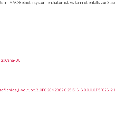
ts im MAC-Betriebssystem enthalten ist. Es kann ebenfalls zur Stap
KoqpCsha-UU
ler&gs_l=youtube.3..0i10.204.2362.0.2515.13.13.0.0.0.0.115.1023.12j1.13.