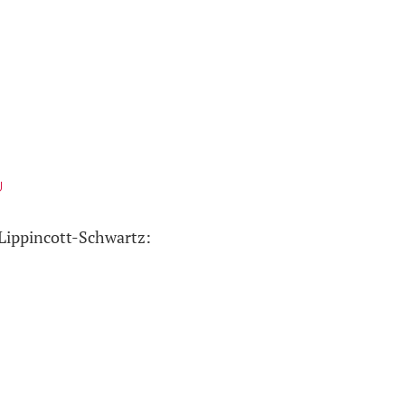
U
 Lippincott-Schwartz: