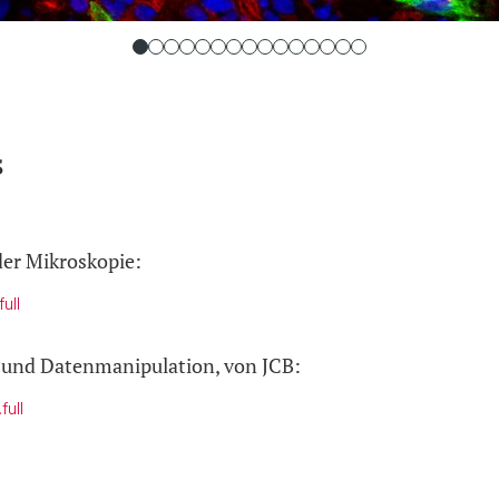
s
der Mikroskopie:
ull
k und Datenmanipulation, von JCB:
full