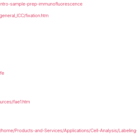
s/intro-sample-prep-immunofluorescence
general_ICC/fixation.htm
fe
urces/fae1.htm
n/home/Products-and-Services/Applications/Cell-Analysis/Labelin