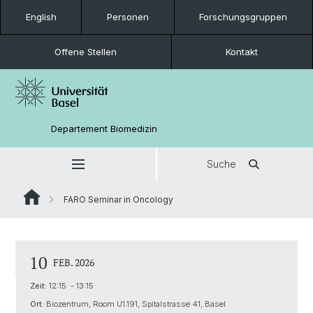
English
Personen
Forschungsgruppen
Offene Stellen
Kontakt
Departement Biomedizin
Suche
FARO Seminar in Oncology
10
FEB. 2026
Zeit:
12:15 - 13:15
Ort:
Biozentrum, Room U1.191, Spitalstrasse 41, Basel