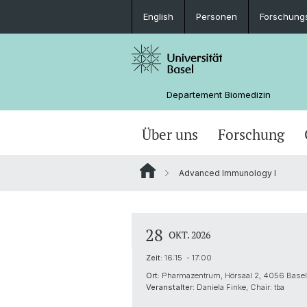
English
Personen
Forschung
Departement Biomedizin
Über uns
Forschung
Advanced Immunology I
28
OKT. 2026
Zeit:
16:15 - 17:00
Ort:
Pharmazentrum, Hörsaal 2, 4056 Basel
Veranstalter:
Daniela Finke, Chair: tba