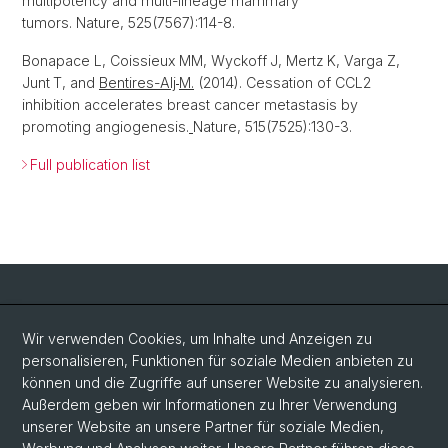
multipotency and multi-lineage mammary
tumors. Nature, 525(7567):114-8.
Bonapace L, Coissieux
MM, Wyckoff
J, Mertz
K, Varga Z,
Junt
T, and
Bentires-Alj
M.
(2014). Cessation of CCL2
inhibition accelerates breast cancer metastasis by
promoting angiogenesis.
Nature, 515(7525):130-3.
Full publication list
Social Media
Wir verwenden Cookies, um Inhalte und Anzeigen zu
personalisieren, Funktionen für soziale Medien anbieten zu
LinkedIn
können und die Zugriffe auf unserer Website zu analysieren.
Außerdem geben wir Informationen zu Ihrer Verwendung
unserer Website an unsere Partner für soziale Medien,
Bluesky