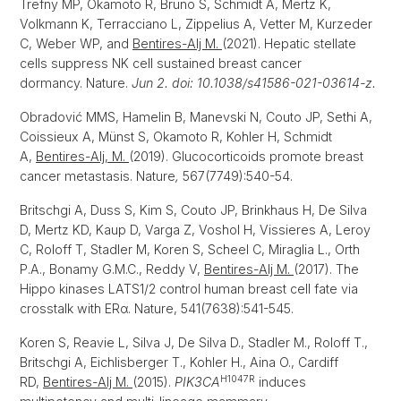
Trefny MP, Okamoto R, Bruno S, Schmidt A, Mertz K,
Volkmann K, Terracciano L, Zippelius A, Vetter M, Kurzeder
C, Weber WP, and
Bentires-Alj M.
(2021). Hepatic stellate
cells suppress NK cell sustained breast cancer
dormancy. Nature.
Jun 2. doi: 10.1038/s41586-021-03614-z.
Obradović MMS, Hamelin B, Manevski N, Couto JP, Sethi A,
Coissieux A, Münst S, Okamoto R, Kohler H, Schmidt
A,
Bentires-Alj, M.
(2019). Glucocorticoids promote breast
cancer metastasis. Nature
,
567(7749):540-54.
Britschgi A, Duss S, Kim S, Couto JP, Brinkhaus H, De Silva
D, Mertz KD, Kaup D, Varga Z, Voshol H, Vissieres A, Leroy
C, Roloff T, Stadler M, Koren S, Scheel C, Miraglia L., Orth
P.A., Bonamy G.M.C., Reddy V,
Bentires-Alj M.
(2017). The
Hippo kinases LATS1/2 control human breast cell fate via
crosstalk with ERα. Nature, 541(7638):541-545.
Koren S, Reavie L, Silva J, De Silva D., Stadler M., Roloff T.,
Britschgi A, Eichlisberger T., Kohler H., Aina O., Cardiff
H1047R
RD,
Bentires-Alj M.
(2015).
PIK3CA
induces