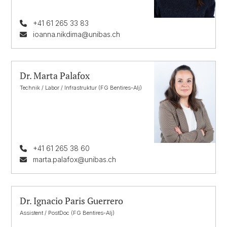
+41 61 265 33 83
ioanna.nikdima@unibas.ch
Dr. Marta Palafox
Technik / Labor / Infrastruktur (FG Bentires-Alj)
+41 61 265 38 60
marta.palafox@unibas.ch
Dr. Ignacio Paris Guerrero
Assistent / PostDoc (FG Bentires-Alj)