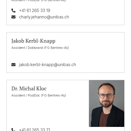
+41 61 265 33 19
charly.jehanno@unibas.ch
Jakob Kerbl-Knapp
Assistent / Doktorand (FG Bentires-Alj)
jakob.kerbl-knapp@unibas.ch
Dr. Michal Kloc
Assistent / PostDoc (FG Bentires-Alj)
+41 61 265 33 71