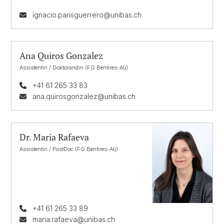
ignacio.parisguerrero@unibas.ch
Ana Quiros Gonzalez
Assistentin / Doktorandin (FG Bentires-Alj)
+41 61 265 33 83
ana.quirosgonzalez@unibas.ch
Dr. Maria Rafaeva
Assistentin / PostDoc (FG Bentires-Alj)
+41 61 265 33 89
maria.rafaeva@unibas.ch