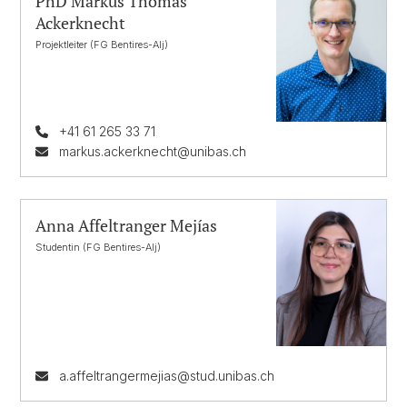
PhD Markus Thomas
Ackerknecht
Projektleiter (FG Bentires-Alj)
+41 61 265 33 71
markus.ackerknecht@unibas.ch
Anna Affeltranger Mejías
Studentin (FG Bentires-Alj)
a.affeltrangermejias@stud.unibas.ch