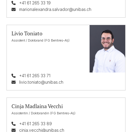
+41 61 265 33 19
marionalexandra.salvador@unibas.ch
Livio Toniato
Assistent / Doktorand (FG Bentires-Alj)
+41 61 265 33 71
livio.toniato@unibas.ch
Cinja Madlaina Vecchi
Assistentin / Doktorandin (FG Bentires-Alj)
+41 61 265 33 89
cinja.vecchi@unibas.ch