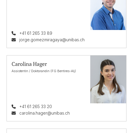
+41 61 265 33 89
jorge.gomezmiragaya@unibas.ch
Carolina Hager
Assistentin / Doktorandin (FG Bentires-Alj)
+41 61 265 33 20
carolina.hager@unibas.ch