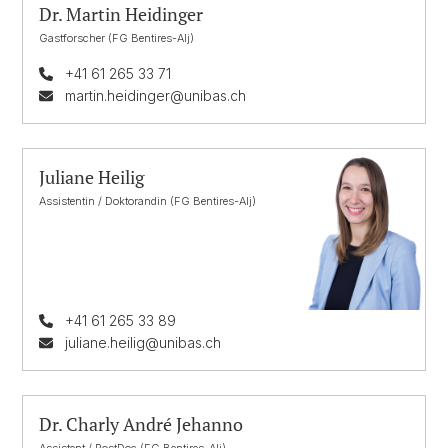
Dr. Martin Heidinger
Gastforscher (FG Bentires-Alj)
+41 61 265 33 71
martin.heidinger@unibas.ch
Juliane Heilig
Assistentin / Doktorandin (FG Bentires-Alj)
+41 61 265 33 89
juliane.heilig@unibas.ch
Dr. Charly André Jehanno
Assistent / PostDoc (FG Bentires-Alj)