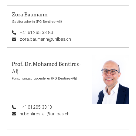
Zora Baumann
Gastforscherin (FG Bentires-Alj)
+41 61 265 33 83
zora.baumann@unibas.ch
Prof. Dr. Mohamed Bentires-
Alj
Forschungsgruppenleiter (FG Bentires-Alj)
+41 61 265 33 13
m.bentires-alj@unibas.ch