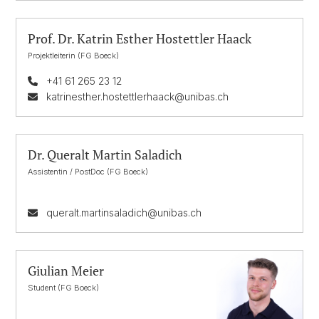
Prof. Dr. Katrin Esther Hostettler Haack
Projektleiterin (FG Boeck)
+41 61 265 23 12
katrinesther.hostettlerhaack@unibas.ch
Dr. Queralt Martin Saladich
Assistentin / PostDoc (FG Boeck)
queralt.martinsaladich@unibas.ch
Giulian Meier
Student (FG Boeck)