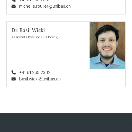
michelle.roulier@unibas.ch
Dr. Basil Wicki
Assistent / PostDoc (FG Boeck)
+41 61 265 23 12
basil.wicki@unibas.ch