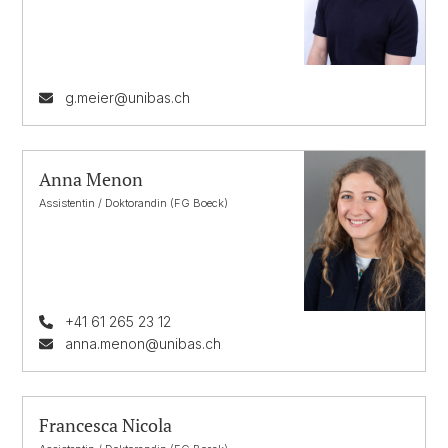
g.meier@unibas.ch
Anna Menon
Assistentin / Doktorandin (FG Boeck)
+41 61 265 23 12
anna.menon@unibas.ch
Francesca Nicola