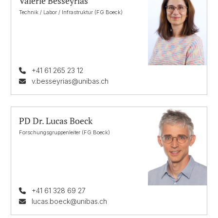
Valérie Besseyrias
Technik / Labor / Infrastruktur (FG Boeck)
+41 61 265 23 12
v.besseyrias@unibas.ch
PD Dr. Lucas Boeck
Forschungsgruppenleiter (FG Boeck)
+41 61 328 69 27
lucas.boeck@unibas.ch