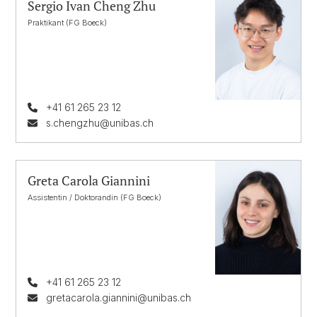
Sergio Ivan Cheng Zhu
Praktikant (FG Boeck)
+41 61 265 23 12
s.chengzhu@unibas.ch
Greta Carola Giannini
Assistentin / Doktorandin (FG Boeck)
+41 61 265 23 12
gretacarola.giannini@unibas.ch