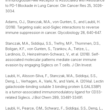
Immunoglobulin-like Receptor Is Associated with Resistance
to PD-1 Blockade in Lung Cancer. Clin Cancer Res 25, 3026-
3034.
Adams, O.J., Stanczak, M.A., von Gunten, S., and Laubli, H.
(2018). Targeting sialic acid-Siglec interactions to reverse
immune suppression in cancer. Glycobiology 28, 640-647.
Stanczak, M.A., Siddiqui, S.S., Trefny, M.P., Thommen, D.S.,
Boligan, K.F., von Gunten, S., Tzankov, A., Tietze, L.,
Lardinois, D., Heinzelmann-Schwarz, V., et al. (2018). Self-
associated molecular patterns mediate cancer immune
evasion by engaging Siglecs on T cells. J Clin Invest.
Laubli, H., Alisson-Silva, F., Stanczak, M.A., Siddiqui, S.S.,
Deng, L., Verhagen, A., Varki, N., and Varki, A. (2014a). Lectin
galactoside-binding soluble 3 binding protein (LGALS3BP)
is a tumor-associated immunomodulatory ligand for CD33-
related Siglecs. J Biol Chem 289, 33481-33491.
Laubli, H., Pearce, O.M., Schwarz, F., Siddiqui, S.S., Deng, L.,