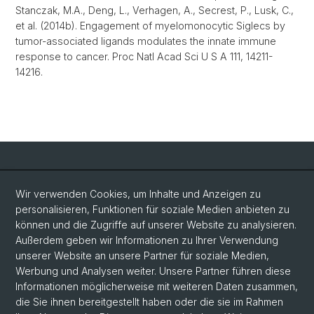
Stanczak, M.A., Deng, L., Verhagen, A., Secrest, P., Lusk, C.,
et al. (2014b). Engagement of myelomonocytic Siglecs by
tumor-associated ligands modulates the innate immune
response to cancer. Proc Natl Acad Sci U S A 111, 14211-
14216.
Social Media
Wir verwenden Cookies, um Inhalte und Anzeigen zu
personalisieren, Funktionen für soziale Medien anbieten zu
LinkedIn
können und die Zugriffe auf unserer Website zu analysieren.
Außerdem geben wir Informationen zu Ihrer Verwendung
unserer Website an unsere Partner für soziale Medien,
Bluesky
Werbung und Analysen weiter. Unsere Partner führen diese
Informationen möglicherweise mit weiteren Daten zusammen,
die Sie ihnen bereitgestellt haben oder die sie im Rahmen
Vimeo