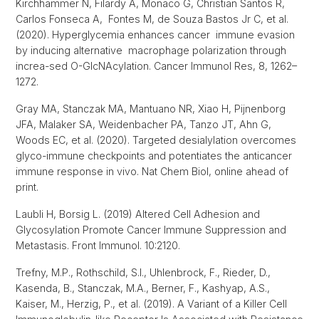
Kirchhammer N, Filardy A, Monaco G, Christian Santos R,
Carlos Fonseca A, Fontes M, de Souza Bastos Jr C, et al.
(2020). Hyperglycemia enhances cancer immune evasion
by inducing alternative macrophage polarization through
increa-sed O-GlcNAcylation. Cancer Immunol Res, 8, 1262–
1272.
Gray MA, Stanczak MA, Mantuano NR, Xiao H, Pijnenborg
JFA, Malaker SA, Weidenbacher PA, Tanzo JT, Ahn G,
Woods EC, et al. (2020). Targeted desialylation overcomes
glyco-immune checkpoints and potentiates the anticancer
immune response in vivo. Nat Chem Biol, online ahead of
print.
Laubli H, Borsig L. (2019) Altered Cell Adhesion and
Glycosylation Promote Cancer Immune Suppression and
Metastasis. Front Immunol. 10:2120.
Trefny, M.P., Rothschild, S.I., Uhlenbrock, F., Rieder, D.,
Kasenda, B., Stanczak, M.A., Berner, F., Kashyap, A.S.,
Kaiser, M., Herzig, P., et al. (2019). A Variant of a Killer Cell