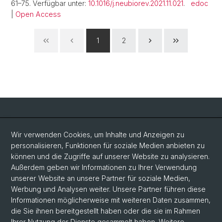
61–75. Verfügbar unter:
10.1016/j.neubiorev.2021.11.021
.
edoc
|
Open Access
1
2
Social Media
Wir verwenden Cookies, um Inhalte und Anzeigen zu
personalisieren, Funktionen für soziale Medien anbieten zu
LinkedIn
können und die Zugriffe auf unserer Website zu analysieren.
Außerdem geben wir Informationen zu Ihrer Verwendung
unserer Website an unsere Partner für soziale Medien,
Bluesky
Werbung und Analysen weiter. Unsere Partner führen diese
Informationen möglicherweise mit weiteren Daten zusammen,
die Sie ihnen bereitgestellt haben oder die sie im Rahmen
Vimeo
Ihrer Nutzung der Dienste gesammelt haben. Weitere