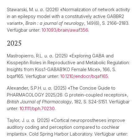
Stawarski, M.
u. a.
(2026) «Normalization of network activity
in an epilepsy model with a constitutively active GABBR2
variant»,
Brain : a journal of neurology
, 149(6), S. 2166–2183.
Verfügbar unter:
10.1093/brain/awaf356
.
2025
Mastropierro, R.L.
u. a.
(2025) «Exploring GABA and
Kisspeptin Roles in Reproductive and Metabolic Regulation:
Insights from Kiss1-GABAB1KO Female Mice», 166, S.
bqaf165. Verfügbar unter:
10.1210/endocr/bqaf165
.
Alexander, S.P.H.
u. a.
(2025) «The Concise Guide to
PHARMACOLOGY 2025/26: G protein-coupled receptors»,
British Journal of Pharmacology
, 182, S. S24-S151. Verfügbar
unter:
10.1111/bph.70230
.
Taylor, J.
u. a.
(2025) «Cortical neuroprostheses improve
auditory coding and perception compared to cochlear
implants». Cold Spring Harbor Laboratory. Verfügbar unter: