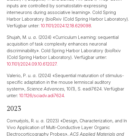
inputs are controlled by somatostatin-expressing
interneurons during associative learning». Cold Spring
Harbor Laboratory (bioRxiv (Cold Spring Harbor Laboratory).
Verfügbar unter:
10.1101/2024.12.18.629098
.
Shujah, M.
u. a.
(2024) «Curriculum Learning: sequential
acquisition of task complexity enhances neuronal
discriminability». Cold Spring Harbor Laboratory (bioRxiv
(Cold Spring Harbor Laboratory). Verfügbar unter:
10.1101/2024.09.10.612027
.
Valerio, P.
u. a.
(2024) «Sequential maturation of stimulus-
specific adaptation in the mouse lemniscal auditory
system»,
Science Advances
, 10(1), S. eadi7624. Verfügbar
unter:
10.1126/sciadv.adi7624
.
2023
Cornuéjols, R.
u. a.
(2023) «Design, Characterization, and In
Vivo Application of Multi-Conductive Layer Organic
Electrocorticography Probes»,
ACS Applied Materials and