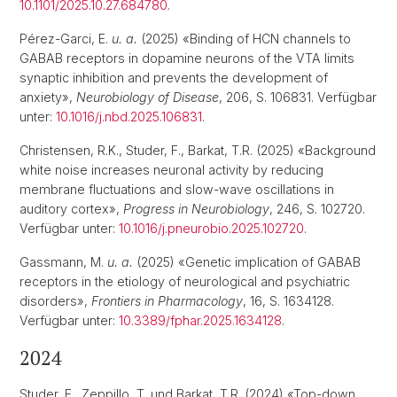
10.1101/2025.10.27.684780
.
Pérez-Garci, E.
u. a.
(2025) «Binding of HCN channels to
GABAB receptors in dopamine neurons of the VTA limits
synaptic inhibition and prevents the development of
anxiety»,
Neurobiology of Disease
, 206, S. 106831. Verfügbar
unter:
10.1016/j.nbd.2025.106831
.
Christensen, R.K., Studer, F., Barkat, T.R. (2025) «Background
white noise increases neuronal activity by reducing
membrane fluctuations and slow-wave oscillations in
auditory cortex»,
Progress in Neurobiology
, 246, S. 102720.
Verfügbar unter:
10.1016/j.pneurobio.2025.102720
.
Gassmann, M.
u. a.
(2025) «Genetic implication of GABAB
receptors in the etiology of neurological and psychiatric
disorders»,
Frontiers in Pharmacology
, 16, S. 1634128.
Verfügbar unter:
10.3389/fphar.2025.1634128
.
2024
Studer, F., Zeppillo, T. und Barkat, T.R. (2024) «Top-down