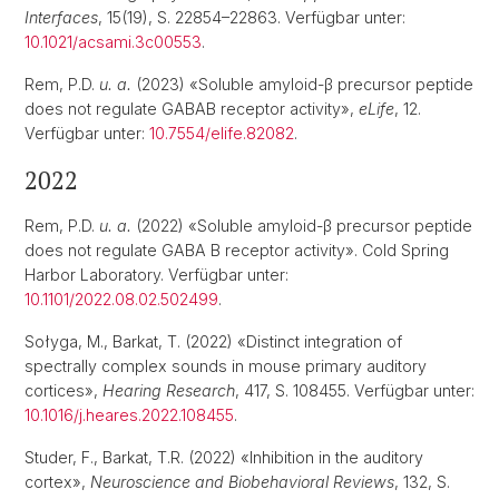
Interfaces
, 15(19), S. 22854–22863. Verfügbar unter:
10.1021/acsami.3c00553
.
Rem, P.D.
u. a.
(2023) «Soluble amyloid-β precursor peptide
does not regulate GABAB receptor activity»,
eLife
, 12.
Verfügbar unter:
10.7554/elife.82082
.
2022
Rem, P.D.
u. a.
(2022) «Soluble amyloid-β precursor peptide
does not regulate GABA B receptor activity». Cold Spring
Harbor Laboratory. Verfügbar unter:
10.1101/2022.08.02.502499
.
Sołyga, M., Barkat, T. (2022) «Distinct integration of
spectrally complex sounds in mouse primary auditory
cortices»,
Hearing Research
, 417, S. 108455. Verfügbar unter:
10.1016/j.heares.2022.108455
.
Studer, F., Barkat, T.R. (2022) «Inhibition in the auditory
cortex»,
Neuroscience and Biobehavioral Reviews
, 132, S.