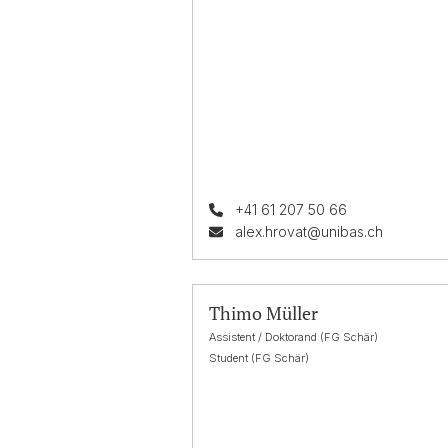
+41 61 207 50 66
alex.hrovat@unibas.ch
Thimo Müller
Assistent / Doktorand (FG Schär)
Student (FG Schär)