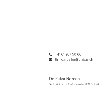
+41 61 207 50 66
thimo.mueller@unibas.ch
Dr. Faiza Noreen
Technik / Labor / Infrastruktur (FG Schär)