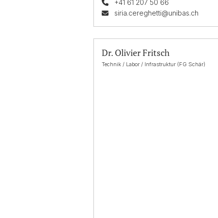
+41 61 207 50 66
siria.cereghetti@unibas.ch
Dr. Olivier Fritsch
Technik / Labor / Infrastruktur (FG Schär)