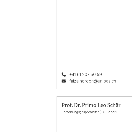
+41 61 207 50 59
faiza.noreen@unibas.ch
Prof. Dr. Primo Leo Schär
Forschungsgruppenleiter (FG Schär)