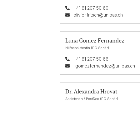
+41 61 207 50 60
olivier.fritsch@unibas.ch
Luna Gomez Fernandez
Hilfsassistentin (FG Schär)
+41 61 207 50 66
l.gomezfernandez@unibas.ch
Dr. Alexandra Hrovat
Assistentin / PostDoc (FG Schär)