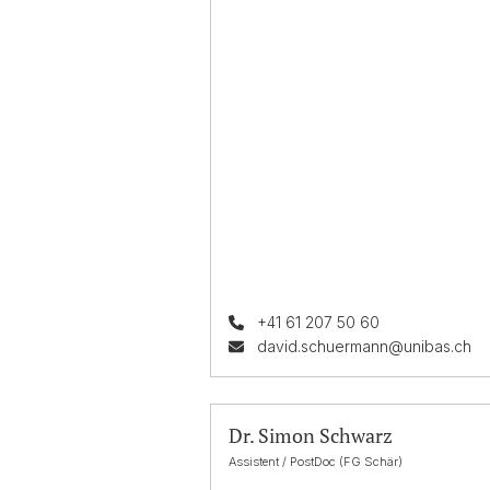
+41 61 207 50 60
david.schuermann@unibas.ch
Dr. Simon Schwarz
Assistent / PostDoc (FG Schär)