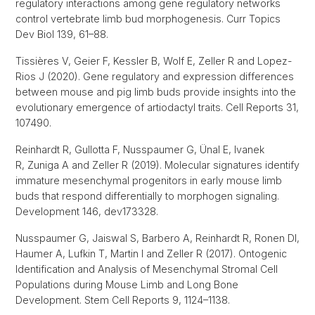
regulatory interactions among gene regulatory networks
control vertebrate limb bud morphogenesis. Curr Topics
Dev Biol 139, 61–88.
Tissières V, Geier F, Kessler B, Wolf E, Zeller R and Lopez-
Rios J (2020). Gene regulatory and expression differences
between mouse and pig limb buds provide insights into the
evolutionary emergence of artiodactyl traits. Cell Reports 31,
107490.
Reinhardt R, Gullotta F, Nusspaumer G, Ünal E, Ivanek
R, Zuniga A and Zeller R (2019). Molecular signatures identify
immature mesenchymal progenitors in early mouse limb
buds that respond differentially to morphogen signaling.
Development 146, dev173328.
Nusspaumer G, Jaiswal S, Barbero A, Reinhardt R, Ronen DI,
Haumer A, Lufkin T, Martin I and Zeller R (2017). Ontogenic
Identification and Analysis of Mesenchymal Stromal Cell
Populations during Mouse Limb and Long Bone
Development. Stem Cell Reports 9, 1124–1138.