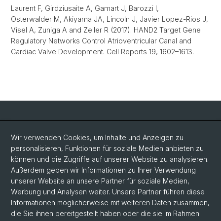
Laurent F, Girdziusaite A, Gamart J, Barozzi I,
Osterwalder M, Akiyama JA, Lincoln J, Javier Lopez-Rios J,
Visel A, Zuniga A and Zeller R (2017). HAND2 Target Gene
Regulatory Networks Control Atrioventricular Canal and
Cardiac Valve Development. Cell Reports 19, 1602–1613.
Social Media
Wir verwenden Cookies, um Inhalte und Anzeigen zu
personalisieren, Funktionen für soziale Medien anbieten zu
LinkedIn
können und die Zugriffe auf unserer Website zu analysieren.
Außerdem geben wir Informationen zu Ihrer Verwendung
unserer Website an unsere Partner für soziale Medien,
Bluesky
Werbung und Analysen weiter. Unsere Partner führen diese
Informationen möglicherweise mit weiteren Daten zusammen,
die Sie ihnen bereitgestellt haben oder die sie im Rahmen
Vimeo