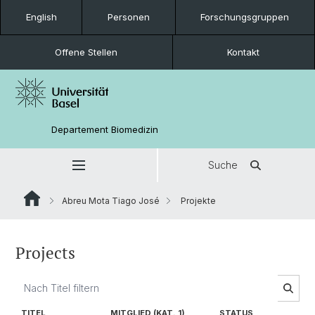
English
Personen
Forschungsgruppen
Offene Stellen
Kontakt
Departement Biomedizin
Suche
Abreu Mota Tiago José
Projekte
Projects
TITEL
MITGLIED (KAT. 1)
STATUS