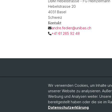
DBM Hebelstrasse - FG Heinzelmann
Hebelstrasse 20
4031 Basel
Schweiz
Kontakt
andre.fedier@unibas.ch
+41 61 265 92 48
Wir verwenden Cookies, um Inhalte und
unserer Website zu analysieren. Außer
Werbung und Analysen weiter. Unsere P
bereitgestellt haben oder die sie im 
Datenschutzerklärung
.