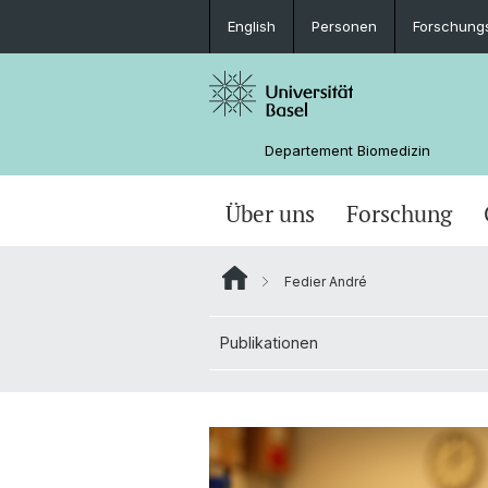
English
Personen
Forschung
Departement Biomedizin
Über uns
Forschung
Fedier André
Publikationen