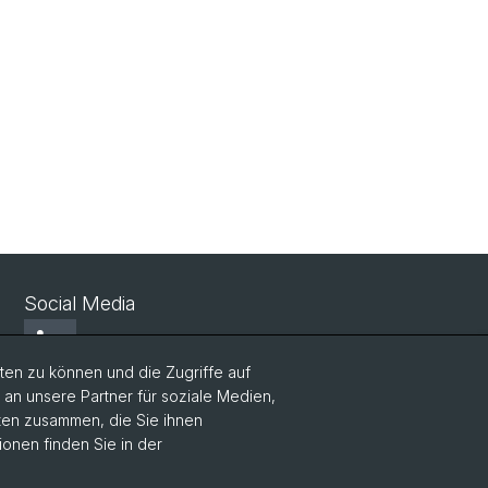
Social Media
LinkedIn
en zu können und die Zugriffe auf
n unsere Partner für soziale Medien,
Bluesky
aten zusammen, die Sie ihnen
ionen finden Sie in der
Vimeo