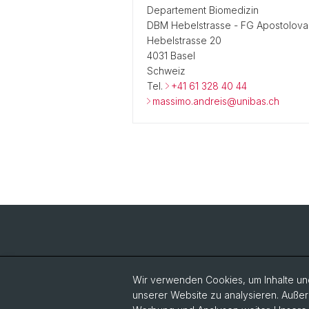
Departement Biomedizin
DBM Hebelstrasse - FG Apostolova
Hebelstrasse 20
4031 Basel
Schweiz
Tel.
+41 61 328 40 44
massimo.andreis@unibas.ch
Wir verwenden Cookies, um Inhalte und
unserer Website zu analysieren. Außer