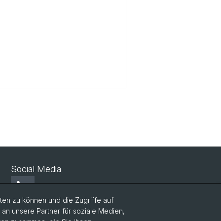
Social Media
LinkedIn
en zu können und die Zugriffe auf
n unsere Partner für soziale Medien,
Bluesky