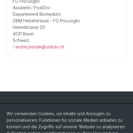
FG Piscuoglio
Assistent / PostDoc
Departement Biomedizin
DBM Hebelstrasse - FG Piscuoglio
Hebelstrasse 20
4031 Basel
Schweiz
andrej.benjak@unibas.ch
Social Media
Wir verwenden Cookies, um Inhalte und Anzeigen zu
personalisieren, Funktionen für soziale Medien anbieten zu
LinkedIn
können und die Zugriffe auf unserer Website zu analysieren.