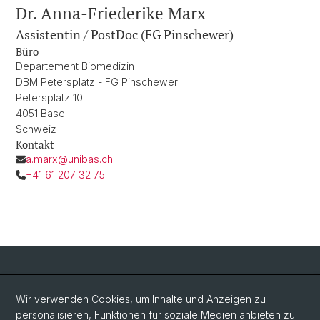
Dr. Anna-Friederike Marx
Assistentin / PostDoc (FG Pinschewer)
Büro
Departement Biomedizin
DBM Petersplatz - FG Pinschewer
Petersplatz 10
4051 Basel
Schweiz
Kontakt
a.marx@unibas.ch
+41 61 207 32 75
Social Media
Wir verwenden Cookies, um Inhalte und Anzeigen zu
personalisieren, Funktionen für soziale Medien anbieten zu