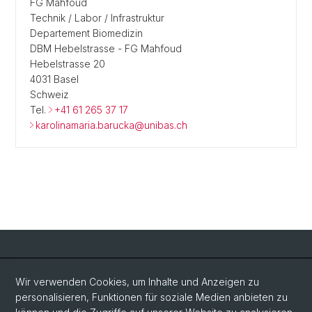
FG Mahfoud
Technik / Labor / Infrastruktur
Departement Biomedizin
DBM Hebelstrasse - FG Mahfoud
Hebelstrasse 20
4031 Basel
Schweiz
Tel.
+41 61 265 37 17
karolinamaria.barucka@unibas.ch
Social Media
Wir verwenden Cookies, um Inhalte und Anzeigen zu
personalisieren, Funktionen für soziale Medien anbieten zu
LinkedIn