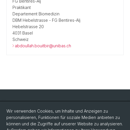
FG Bentires-Alj
Praktikant
Departement Biomedizin
DBM Hebelstrasse - FG Bentires-Alj
Hebelstrasse 20
4031 Basel
Schweiz
abdoullah.bouitbir@unibas.ch
Social Media
Wir verwenden Cookies, um Inhalte und Anzeigen zu
personalisieren, Funktionen für soziale Medien anbieten zu
LinkedIn
können und die Zugriffe auf unserer Website zu analysieren.