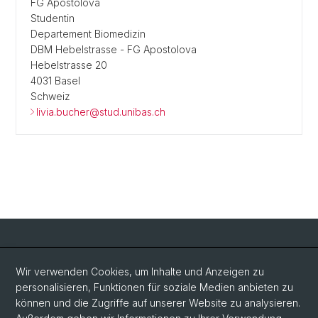
FG Apostolova
Studentin
Departement Biomedizin
DBM Hebelstrasse - FG Apostolova
Hebelstrasse 20
4031 Basel
Schweiz
livia.bucher@stud.unibas.ch
Social Media
Wir verwenden Cookies, um Inhalte und Anzeigen zu
personalisieren, Funktionen für soziale Medien anbieten zu
LinkedIn
können und die Zugriffe auf unserer Website zu analysieren.