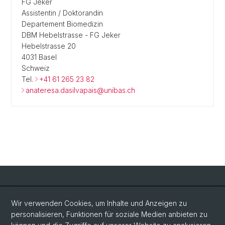
FG Jeker
Assistentin / Doktorandin
Departement Biomedizin
DBM Hebelstrasse - FG Jeker
Hebelstrasse 20
4031 Basel
Schweiz
Tel.
+41 61 265 23 82
anateresa.dasilvapais@unibas.ch
Social Media
Wir verwenden Cookies, um Inhalte und Anzeigen zu
personalisieren, Funktionen für soziale Medien anbieten zu
LinkedIn