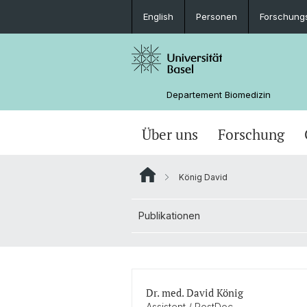
English
Personen
Forschung
Departement Biomedizin
Über uns
Forschung
König David
Publikationen
Dr. med. David König
Assistent / PostDoc