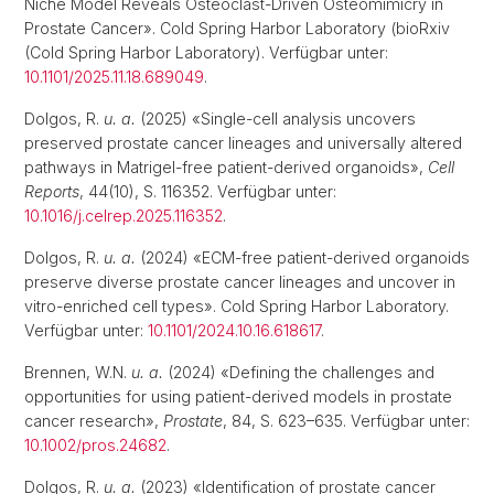
Niche Model Reveals Osteoclast-Driven Osteomimicry in
Prostate Cancer». Cold Spring Harbor Laboratory (bioRxiv
(Cold Spring Harbor Laboratory). Verfügbar unter:
10.1101/2025.11.18.689049
.
Dolgos, R.
u. a.
(2025) «Single-cell analysis uncovers
preserved prostate cancer lineages and universally altered
pathways in Matrigel-free patient-derived organoids»,
Cell
Reports
, 44(10), S. 116352. Verfügbar unter:
10.1016/j.celrep.2025.116352
.
Dolgos, R.
u. a.
(2024) «ECM-free patient-derived organoids
preserve diverse prostate cancer lineages and uncover in
vitro-enriched cell types». Cold Spring Harbor Laboratory.
Verfügbar unter:
10.1101/2024.10.16.618617
.
Brennen, W.N.
u. a.
(2024) «Defining the challenges and
opportunities for using patient-derived models in prostate
cancer research»,
Prostate
, 84, S. 623–635. Verfügbar unter:
10.1002/pros.24682
.
Dolgos, R.
u. a.
(2023) «Identification of prostate cancer