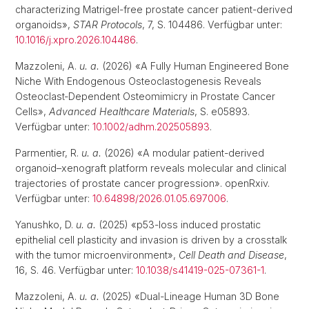
characterizing Matrigel-free prostate cancer patient-derived
organoids»,
STAR Protocols
, 7, S. 104486. Verfügbar unter:
10.1016/j.xpro.2026.104486
.
Mazzoleni, A.
u. a.
(2026) «A Fully Human Engineered Bone
Niche With Endogenous Osteoclastogenesis Reveals
Osteoclast‐Dependent Osteomimicry in Prostate Cancer
Cells»,
Advanced Healthcare Materials
, S. e05893.
Verfügbar unter:
10.1002/adhm.202505893
.
Parmentier, R.
u. a.
(2026) «A modular patient-derived
organoid–xenograft platform reveals molecular and clinical
trajectories of prostate cancer progression». openRxiv.
Verfügbar unter:
10.64898/2026.01.05.697006
.
Yanushko, D.
u. a.
(2025) «p53-loss induced prostatic
epithelial cell plasticity and invasion is driven by a crosstalk
with the tumor microenvironment»,
Cell Death and Disease
,
16, S. 46. Verfügbar unter:
10.1038/s41419-025-07361-1
.
Mazzoleni, A.
u. a.
(2025) «Dual-Lineage Human 3D Bone