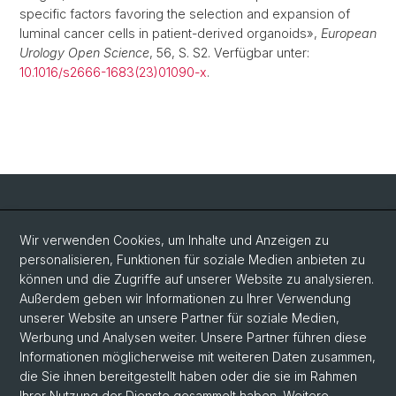
specific factors favoring the selection and expansion of
luminal cancer cells in patient-derived organoids»,
European
Urology Open Science
, 56, S. S2. Verfügbar unter:
10.1016/s2666-1683(23)01090-x
.
Social Media
Wir verwenden Cookies, um Inhalte und Anzeigen zu
personalisieren, Funktionen für soziale Medien anbieten zu
LinkedIn
können und die Zugriffe auf unserer Website zu analysieren.
Außerdem geben wir Informationen zu Ihrer Verwendung
unserer Website an unsere Partner für soziale Medien,
Bluesky
Werbung und Analysen weiter. Unsere Partner führen diese
Informationen möglicherweise mit weiteren Daten zusammen,
die Sie ihnen bereitgestellt haben oder die sie im Rahmen
Vimeo
Ihrer Nutzung der Dienste gesammelt haben. Weitere