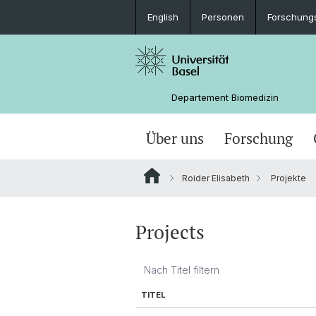
English
Personen
Forschung
Departement Biomedizin
Über uns
Forschung
Roider Elisabeth
Projekte
Projects
TITEL