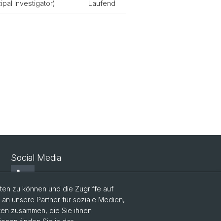
ipal Investigator)
Laufend
Social Media
LinkedIn
en zu können und die Zugriffe auf
n unsere Partner für soziale Medien,
Bluesky
aten zusammen, die Sie ihnen