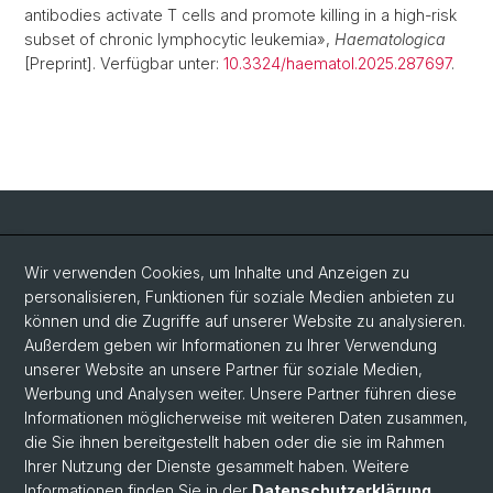
antibodies activate T cells and promote killing in a high-risk
subset of chronic lymphocytic leukemia»,
Haematologica
[Preprint]. Verfügbar unter:
10.3324/haematol.2025.287697
.
Social Media
Wir verwenden Cookies, um Inhalte und Anzeigen zu
personalisieren, Funktionen für soziale Medien anbieten zu
LinkedIn
können und die Zugriffe auf unserer Website zu analysieren.
Außerdem geben wir Informationen zu Ihrer Verwendung
unserer Website an unsere Partner für soziale Medien,
Bluesky
Werbung und Analysen weiter. Unsere Partner führen diese
Informationen möglicherweise mit weiteren Daten zusammen,
die Sie ihnen bereitgestellt haben oder die sie im Rahmen
Vimeo
Ihrer Nutzung der Dienste gesammelt haben. Weitere
Informationen finden Sie in der
Datenschutzerklärung
.