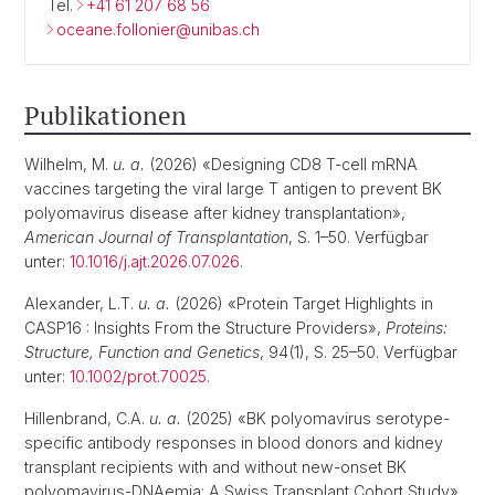
Tel.
+41 61 207 68 56
oceane.follonier@unibas.ch
Publikationen
Wilhelm, M.
u. a.
(2026) «Designing CD8 T-cell mRNA
vaccines targeting the viral large T antigen to prevent BK
polyomavirus disease after kidney transplantation»,
American Journal of Transplantation
, S. 1–50. Verfügbar
unter:
10.1016/j.ajt.2026.07.026
.
Alexander, L.T.
u. a.
(2026) «Protein Target Highlights in
CASP16 : Insights From the Structure Providers»,
Proteins:
Structure, Function and Genetics
, 94(1), S. 25–50. Verfügbar
unter:
10.1002/prot.70025
.
Hillenbrand, C.A.
u. a.
(2025) «BK polyomavirus serotype-
specific antibody responses in blood donors and kidney
transplant recipients with and without new-onset BK
polyomavirus-DNAemia: A Swiss Transplant Cohort Study»,