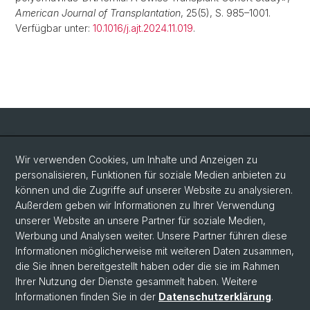
American Journal of Transplantation
, 25(5), S. 985–1001.
Verfügbar unter:
10.1016/j.ajt.2024.11.019
.
Social Media
Wir verwenden Cookies, um Inhalte und Anzeigen zu
personalisieren, Funktionen für soziale Medien anbieten zu
LinkedIn
können und die Zugriffe auf unserer Website zu analysieren.
Außerdem geben wir Informationen zu Ihrer Verwendung
unserer Website an unsere Partner für soziale Medien,
Bluesky
Werbung und Analysen weiter. Unsere Partner führen diese
Informationen möglicherweise mit weiteren Daten zusammen,
die Sie ihnen bereitgestellt haben oder die sie im Rahmen
Vimeo
Ihrer Nutzung der Dienste gesammelt haben. Weitere
Informationen finden Sie in der
Datenschutzerklärung
.