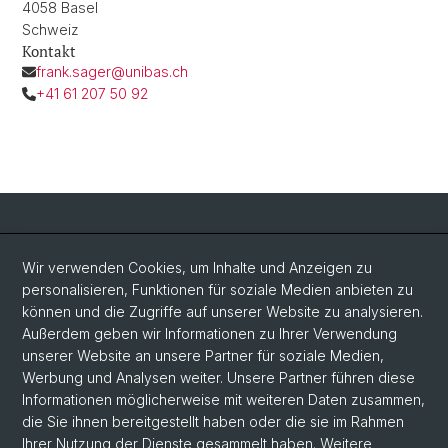
4058 Basel
Schweiz
Kontakt
frank.sager@unibas.ch
+41 61 207 50 92
Social Media
Wir verwenden Cookies, um Inhalte und Anzeigen zu
personalisieren, Funktionen für soziale Medien anbieten zu
LinkedIn
können und die Zugriffe auf unserer Website zu analysieren.
Außerdem geben wir Informationen zu Ihrer Verwendung
unserer Website an unsere Partner für soziale Medien,
Bluesky
Werbung und Analysen weiter. Unsere Partner führen diese
Informationen möglicherweise mit weiteren Daten zusammen,
die Sie ihnen bereitgestellt haben oder die sie im Rahmen
Vimeo
Ihrer Nutzung der Dienste gesammelt haben. Weitere