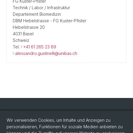
FG Kuster-Pfister
Technik / Labor / Infrastruktur
Departement Biomedizin
DBM Hebelstrasse - FG Kuster-Pfister
Hebelstrasse 20
4031 Basel
Schweiz
Tel.
+41 61 265 23 89
alessandro.gustinelli@unibas.ch
Social Media
Wir verwenden Cookies, um Inhalte und Anzeigen zu
personalisieren, Funktionen für soziale Medien anbieten zu
LinkedIn