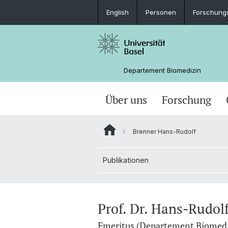
English
Personen
Forschung
Departement Biomedizin
Über uns
Forschung
Brenner Hans-Rudolf
Publikationen
Prof. Dr. Hans-Rudol
Emeritus (Departement Biomed