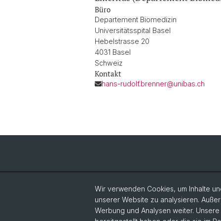
Büro
Departement Biomedizin
Universitätsspital Basel
Hebelstrasse 20
4031 Basel
Schweiz
Kontakt
hans-rudolf.brenner@unibas.ch
Wir verwenden Cookies, um Inhalte und
unserer Website zu analysieren. Außer
Werbung und Analysen weiter. Unsere P