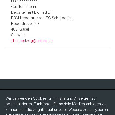
FG Scherberich
Gastforscherin
Departement Biomedizin
DBM Hebelstrasse - FG Scherberich
Hebelstrasse 20
4031 Basel
Schweiz
lina.hertzog@unibas.ch
Social Media
Wir verwenden Cookies, um Inhalte und Anzeigen zu
personalisieren, Funktionen für soziale Medien anbieten zu
LinkedIn
können und die Zugriffe auf unserer Website zu analysieren.