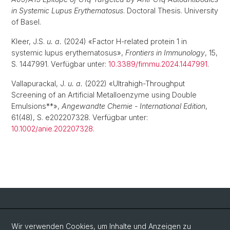
in Systemic Lupus Erythematosus
. Doctoral Thesis. University
of Basel.
Kleer, J.S.
u. a.
(2024) «Factor H-related protein 1 in
systemic lupus erythematosus»,
Frontiers in Immunology
, 15,
S. 1447991. Verfügbar unter:
10.3389/fimmu.2024.1447991
.
Vallapurackal, J.
u. a.
(2022) «Ultrahigh-Throughput
Screening of an Artificial Metalloenzyme using Double
Emulsions**»,
Angewandte Chemie - International Edition
,
61(48), S. e202207328. Verfügbar unter:
10.1002/anie.202207328
.
Social Media
Wir verwenden Cookies, um Inhalte und Anzeigen zu