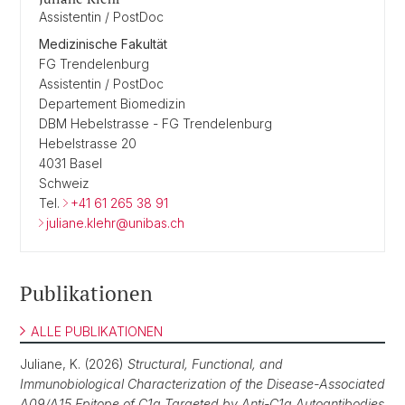
Assistentin / PostDoc
Medizinische Fakultät
FG Trendelenburg
Assistentin / PostDoc
Departement Biomedizin
DBM Hebelstrasse - FG Trendelenburg
Hebelstrasse 20
4031 Basel
Schweiz
Tel.
+41 61 265 38 91
juliane.klehr@unibas.ch
Publikationen
ALLE PUBLIKATIONEN
Juliane, K. (2026)
Structural, Functional, and
Immunobiological Characterization of the Disease-Associated
A09/A15 Epitope of C1q Targeted by Anti-C1q Autoantibodies