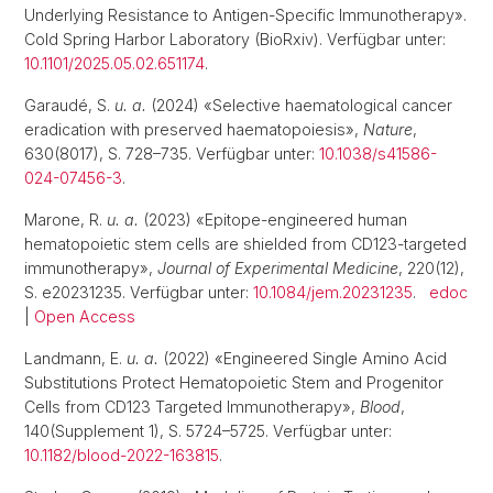
Underlying Resistance to Antigen-Specific Immunotherapy».
Cold Spring Harbor Laboratory (BioRxiv). Verfügbar unter:
10.1101/2025.05.02.651174
.
Garaudé, S.
u. a.
(2024) «Selective haematological cancer
eradication with preserved haematopoiesis»,
Nature
,
630(8017), S. 728–735. Verfügbar unter:
10.1038/s41586-
024-07456-3
.
Marone, R.
u. a.
(2023) «Epitope-engineered human
hematopoietic stem cells are shielded from CD123-targeted
immunotherapy»,
Journal of Experimental Medicine
, 220(12),
S. e20231235. Verfügbar unter:
10.1084/jem.20231235
.
edoc
|
Open Access
Landmann, E.
u. a.
(2022) «Engineered Single Amino Acid
Substitutions Protect Hematopoietic Stem and Progenitor
Cells from CD123 Targeted Immunotherapy»,
Blood
,
140(Supplement 1), S. 5724–5725. Verfügbar unter:
10.1182/blood-2022-163815
.