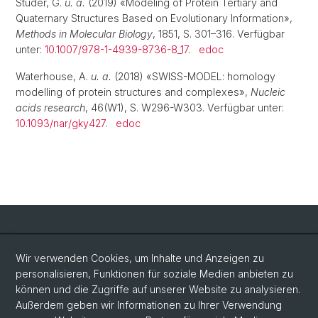
Studer, G.
u. a.
(2019) «Modeling of Protein Tertiary and
Quaternary Structures Based on Evolutionary Information»,
Methods in Molecular Biology
, 1851, S. 301–316. Verfügbar
unter:
10.1007/978-1-4939-8736-8_17
.
edoc
Waterhouse, A.
u. a.
(2018) «SWISS-MODEL: homology
modelling of protein structures and complexes»,
Nucleic
acids research
, 46(W1), S. W296-W303. Verfügbar unter:
10.1093/nar/gky427
.
edoc
Social Media
Wir verwenden Cookies, um Inhalte und Anzeigen zu
personalisieren, Funktionen für soziale Medien anbieten zu
LinkedIn
können und die Zugriffe auf unserer Website zu analysieren.
Außerdem geben wir Informationen zu Ihrer Verwendung