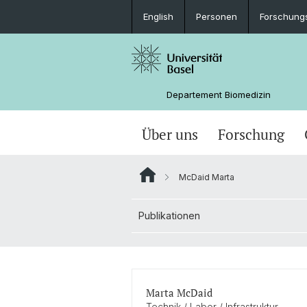
English
Personen
Forschung
Departement Biomedizin
Über uns
Forschung
McDaid Marta
Publikationen
Marta McDaid
Technik / Labor / Infrastruktur