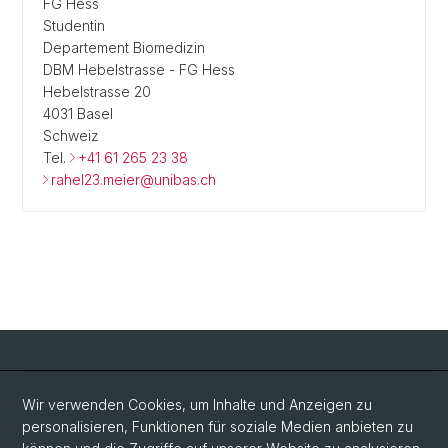
FG Hess
Studentin
Departement Biomedizin
DBM Hebelstrasse - FG Hess
Hebelstrasse 20
4031 Basel
Schweiz
Tel.
+41 61 265 23 38
rahel23.meier@unibas.ch
Social Media
Wir verwenden Cookies, um Inhalte und Anzeigen zu
personalisieren, Funktionen für soziale Medien anbieten zu
LinkedIn