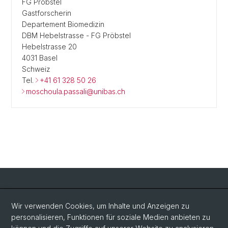
FG Pröbstel
Gastforscherin
Departement Biomedizin
DBM Hebelstrasse - FG Pröbstel
Hebelstrasse 20
4031 Basel
Schweiz
Tel.
+41 61 328 50 26
moschoula.passali@unibas.ch
Social Media
Wir verwenden Cookies, um Inhalte und Anzeigen zu
personalisieren, Funktionen für soziale Medien anbieten zu
LinkedIn