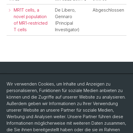
MR1T cells, a
De Libero,
Abgeschlossen
novel population
Gennaro
of MR1-restricted
(Principal
T cells
Investigator)
Social Media
Wir verwenden Cookies, um Inhalte und Anzeigen zu
personalisieren, Funktionen für soziale Medien anbieten zu
LinkedIn
können und die Zugriffe auf unserer Website zu analysieren.
Außerdem geben wir Informationen zu Ihrer Verwendung
unserer Website an unsere Partner für soziale Medien,
Bluesky
Werbung und Analysen weiter. Unsere Partner führen diese
Informationen möglicherweise mit weiteren Daten zusammen,
die Sie ihnen bereitgestellt haben oder die sie im Rahmen
Vimeo