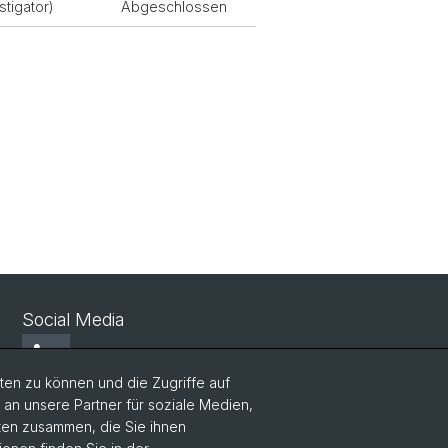
stigator)
Abgeschlossen
Social Media
LinkedIn
en zu können und die Zugriffe auf
n unsere Partner für soziale Medien,
Bluesky
aten zusammen, die Sie ihnen