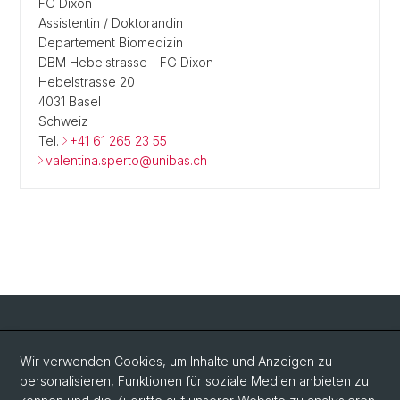
FG Dixon
Assistentin / Doktorandin
Departement Biomedizin
DBM Hebelstrasse - FG Dixon
Hebelstrasse 20
4031 Basel
Schweiz
Tel.
+41 61 265 23 55
valentina.sperto@unibas.ch
Social Media
Wir verwenden Cookies, um Inhalte und Anzeigen zu
personalisieren, Funktionen für soziale Medien anbieten zu
LinkedIn