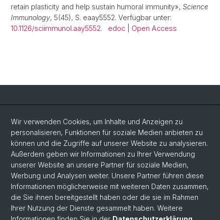
retain plasticity and help sustain humoral immunity»,
Science
Immunology
, 5(45), S. eaay5552. Verfügbar unter:
10.1126/sciimmunol.aay5552
.
edoc
|
Open Access
Social Media
Wir verwenden Cookies, um Inhalte und Anzeigen zu
personalisieren, Funktionen für soziale Medien anbieten zu
LinkedIn
können und die Zugriffe auf unserer Website zu analysieren.
Außerdem geben wir Informationen zu Ihrer Verwendung
unserer Website an unsere Partner für soziale Medien,
Bluesky
Werbung und Analysen weiter. Unsere Partner führen diese
Informationen möglicherweise mit weiteren Daten zusammen,
die Sie ihnen bereitgestellt haben oder die sie im Rahmen
Vimeo
Ihrer Nutzung der Dienste gesammelt haben. Weitere
Informationen finden Sie in der
Datenschutzerklärung
.