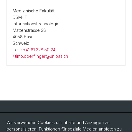
Medizinische Fakultät
DBM-IT
Informationstechnologie
Mattenstrasse 28
4058 Basel
Schweiz
Tel.
+41 61 328 50 24
timo.doerflinger@unibas.ch
Social Media
Wir verwenden Cookies, um Inhalte und Anzeigen zu
personalisieren, Funktionen für soziale Medien anbieten zu