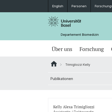
English
Personen
Forschung
Departement Biomedizin
Über uns
Forschung
Trimigliozzi Kelly
Publikationen
Kelly Alexa Trimigliozzi
Assistentin / Doktorandin