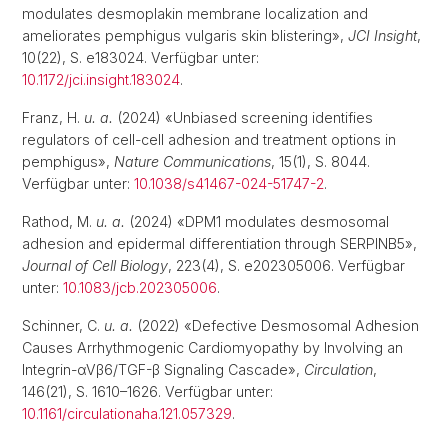
modulates desmoplakin membrane localization and
ameliorates pemphigus vulgaris skin blistering»,
JCI Insight
,
10(22), S. e183024. Verfügbar unter:
10.1172/jci.insight.183024
.
Franz, H.
u. a.
(2024) «Unbiased screening identifies
regulators of cell-cell adhesion and treatment options in
pemphigus»,
Nature Communications
, 15(1), S. 8044.
Verfügbar unter:
10.1038/s41467-024-51747-2
.
Rathod, M.
u. a.
(2024) «DPM1 modulates desmosomal
adhesion and epidermal differentiation through SERPINB5»,
Journal of Cell Biology
, 223(4), S. e202305006. Verfügbar
unter:
10.1083/jcb.202305006
.
Schinner, C.
u. a.
(2022) «Defective Desmosomal Adhesion
Causes Arrhythmogenic Cardiomyopathy by Involving an
Integrin-αVβ6/TGF-β Signaling Cascade»,
Circulation
,
146(21), S. 1610–1626. Verfügbar unter:
10.1161/circulationaha.121.057329
.