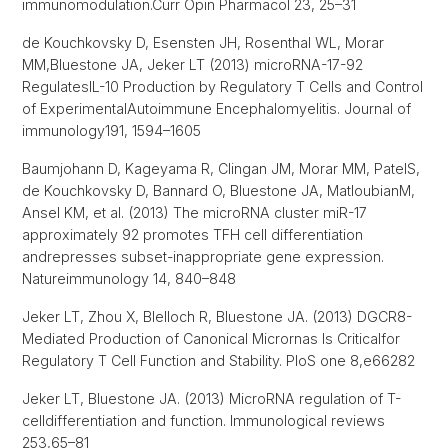
immunomodulation.Curr Opin Pharmacol 23, 25–31
de Kouchkovsky D, Esensten JH, Rosenthal WL, Morar
MM,Bluestone JA, Jeker LT (2013) microRNA-17-92
RegulatesIL-10 Production by Regulatory T Cells and Control
of ExperimentalAutoimmune Encephalomyelitis. Journal of
immunology191, 1594–1605
Baumjohann D, Kageyama R, Clingan JM, Morar MM, PatelS,
de Kouchkovsky D, Bannard O, Bluestone JA, MatloubianM,
Ansel KM, et al. (2013) The microRNA cluster miR-17
approximately 92 promotes TFH cell differentiation
andrepresses subset-inappropriate gene expression.
Natureimmunology 14, 840–848
Jeker LT, Zhou X, Blelloch R, Bluestone JA. (2013) DGCR8-
Mediated Production of Canonical Micrornas Is Criticalfor
Regulatory T Cell Function and Stability. PloS one 8,e66282
Jeker LT, Bluestone JA. (2013) MicroRNA regulation of T-
celldifferentiation and function. Immunological reviews
253,65–81