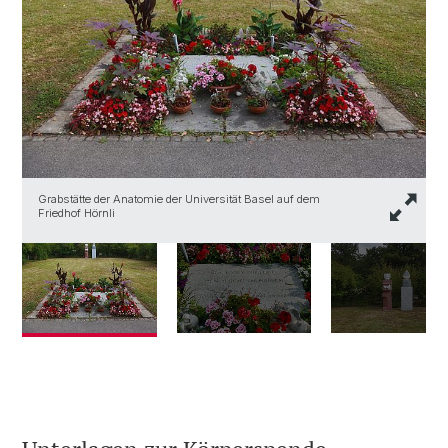
G
Grabstätte der Anatomie der Universität Basel auf dem
B
Friedhof Hörnli
L