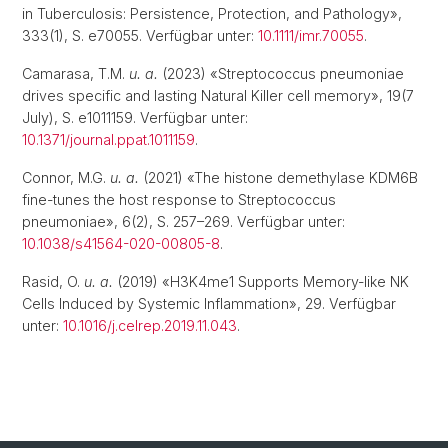
in Tuberculosis: Persistence, Protection, and Pathology»,
333(1), S. e70055. Verfügbar unter:
10.1111/imr.70055
.
Camarasa, T.M.
u. a.
(2023) «Streptococcus pneumoniae
drives specific and lasting Natural Killer cell memory», 19(7
July), S. e1011159. Verfügbar unter:
10.1371/journal.ppat.1011159
.
Connor, M.G.
u. a.
(2021) «The histone demethylase KDM6B
fine-tunes the host response to Streptococcus
pneumoniae», 6(2), S. 257–269. Verfügbar unter:
10.1038/s41564-020-00805-8
.
Rasid, O.
u. a.
(2019) «H3K4me1 Supports Memory-like NK
Cells Induced by Systemic Inflammation», 29. Verfügbar
unter:
10.1016/j.celrep.2019.11.043
.