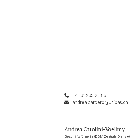
+41 61 265 23 85
andrea.barbero@unibas.ch
Andrea Ottolini-Voellmy
Geschäftsführerin (DBM Zentrale Dienste)