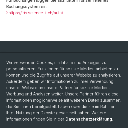
Für Buchungen loggen Sie sich bitte in unser internes
Buchungssystem ein.
https://iris.science-it.ch/auth/
Social Media
Wir verwenden Cookies, um Inhalte und Anzeigen zu
personalisieren, Funktionen für soziale Medien anbieten zu
LinkedIn
können und die Zugriffe auf unserer Website zu analysieren.
Außerdem geben wir Informationen zu Ihrer Verwendung
unserer Website an unsere Partner für soziale Medien,
Bluesky
Werbung und Analysen weiter. Unsere Partner führen diese
Informationen möglicherweise mit weiteren Daten zusammen,
die Sie ihnen bereitgestellt haben oder die sie im Rahmen
Vimeo
Ihrer Nutzung der Dienste gesammelt haben. Weitere
Informationen finden Sie in der
Datenschutzerklärung
.