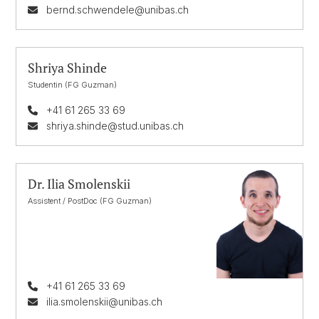
bernd.schwendele@unibas.ch
Shriya Shinde
Studentin (FG Guzman)
+41 61 265 33 69
shriya.shinde@stud.unibas.ch
Dr. Ilia Smolenskii
Assistent / PostDoc (FG Guzman)
+41 61 265 33 69
ilia.smolenskii@unibas.ch