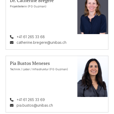
Dr. Catherine Brégère
Projektleiterin (FG Guzman)
+41 61 265 33 68
catherine.bregere@unibas.ch
Pia Bustos Meneses
Technik / Labor / Infrastruktur (FG Guzman)
+41 61 265 33 69
pia.bustos@unibas.ch