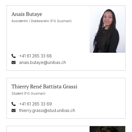
Anais Butaye
Assistentin / Doktorandin (FG Guzman)
+41 61 265 33 68
anais.butaye@unibas.ch
Thierry René Battista Grassi
Student (FG Guzman)
+41 61 265 33 69
thierry.grassi@stud.unibas.ch