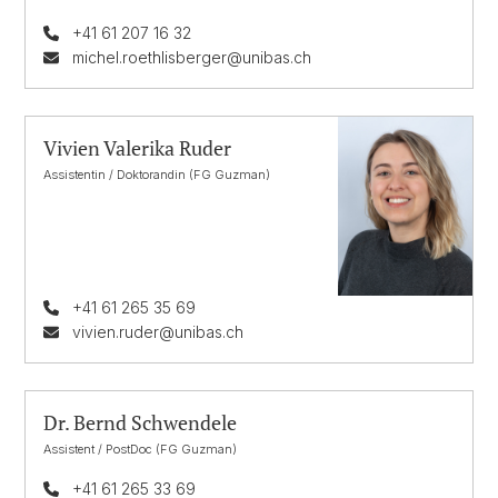
+41 61 207 16 32
michel.roethlisberger@unibas.ch
Vivien Valerika Ruder
Assistentin / Doktorandin (FG Guzman)
+41 61 265 35 69
vivien.ruder@unibas.ch
Dr. Bernd Schwendele
Assistent / PostDoc (FG Guzman)
+41 61 265 33 69