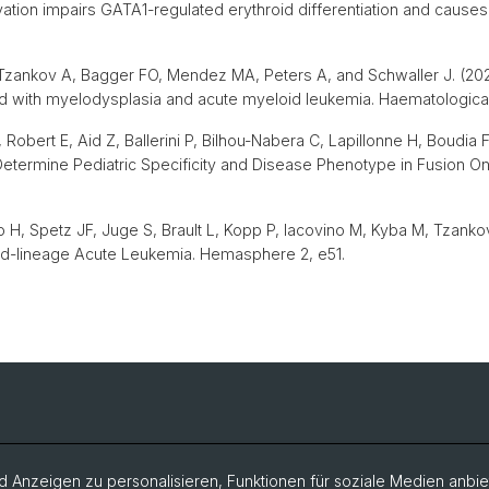
ivation impairs GATA1-regulated erythroid differentiation and caus
zankov A, Bagger FO, Mendez MA, Peters A, and Schwaller J. (2020)
with myelodysplasia and acute myeloid leukemia. Haematologica 
bert E, Aid Z, Ballerini P, Bilhou-Nabera C, Lapillonne H, Boudia F, 
etermine Pediatric Specificity and Disease Phenotype in Fusion 
H, Spetz JF, Juge S, Brault L, Kopp P, Iacovino M, Kyba M, Tzankov 
d-lineage Acute Leukemia. Hemasphere 2, e51.
 Anzeigen zu personalisieren, Funktionen für soziale Medien anbiet