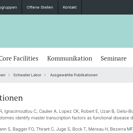
sgruppen
Offene Stellen
Kontakt
Core Facilities
Kommunikation
Seminare
pen
Schwaller Labor
Ausgewählte Publikationen
tionen
 Ignacimouttou C, Caulier A, Lopez CK, Robert E, Uzan B, Gelsi-Boy
tomes identify master transcription factors as functional disease 
n S, Bagger FO, Thirant C, Juge S, Bock T, Mereau H, Bezerra MF, 