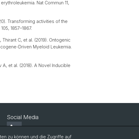
es erythroleukemia. Nat Commun 11,
. Transforming activities of the
105, 1857–1867.
Thirant C, et al. (2019). Ontogenic
Oncogene-Driven Myeloid Leukemia.
A, et al. (2018). A Novel Inducible
Social Media
LinkedIn
en zu können und die Zugriffe auf