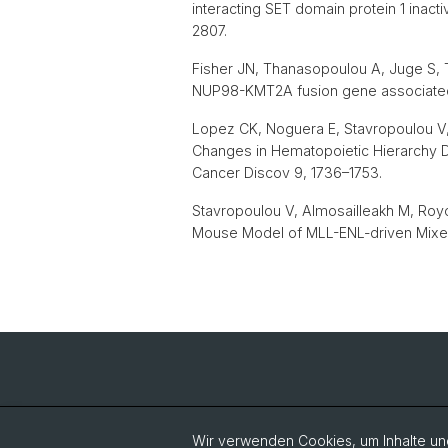
interacting SET domain protein 1 inact
2807.
Fisher JN, Thanasopoulou A, Juge S, T
NUP98-KMT2A fusion gene associated 
Lopez CK, Noguera E, Stavropoulou V, Ro
Changes in Hematopoietic Hierarchy D
Cancer Discov 9, 1736–1753.
Stavropoulou V, Almosailleakh M, Royo 
Mouse Model of MLL-ENL-driven Mixe
Wir verwenden Cookies, um Inhalte und