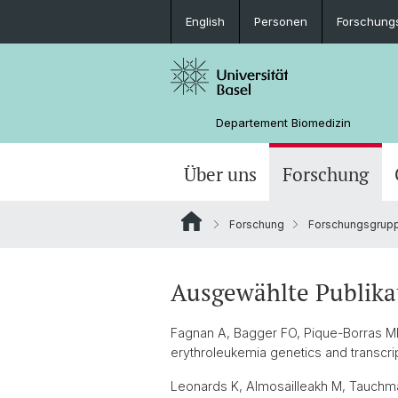
English
Personen
Forschung
Departement Biomedizin
Über uns
Forschung
Forschung
Forschungsgrup
Ausgewählte Publika
Fagnan A, Bagger FO, Pique-Borras MR,
erythroleukemia genetics and transcrip
Leonards K, Almosailleakh M, Tauchman