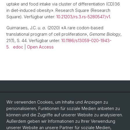
uptake and food intake via cluster of differentiation (CD)36
in diet-induced obesity». Research Square (Research
Square). Verfügbar unter:
10.21203/rs.3.rs-5280547/v1
.
Guimaraes, J.C.
u. a.
(2020) «A rare codon-based
translational program of cell proliferation»,
Genome Biology
,
21(1), S. 44. Verfügbar unter:
10.1186/s13059-020-1943-
5
.
edoc
|
Open Access
Social Media
Wir verwenden Cookies, um Inhalte und Anzeigen zu
personalisieren, Funktionen für soziale Medien anbieten zu
LinkedIn
können und die Zugriffe auf unserer Website zu analysieren.
Außerdem geben wir Informationen zu Ihrer Verwendung
unserer Website an unsere Partner für soziale Medien,